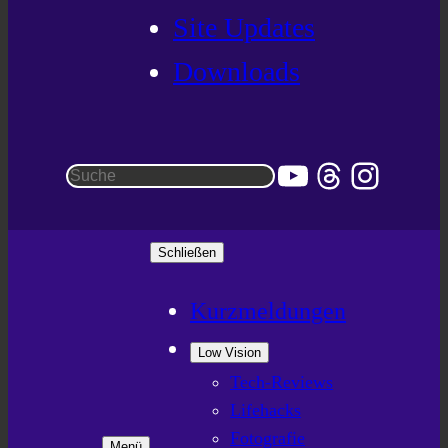
Site Updates
Downloads
YouTube
Threads
Instag
Suchen
Schließen
Kurzmeldungen
Low Vision
Tech-Reviews
Lifehacks
Fotografie
Menü