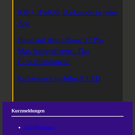
iOS + iPadOS: Darkmode in jeder
App
Blind mit dem iPhone 17 Pro
Max fotografieren – Das
Einstellungsmenü
Eschenbach mobilux® LED
Kurzmeldungen
Alle Meldungen