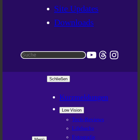
Site Updates
Downloads
YouTube
Threads
Instag
Suchen
Schließen
Kurzmeldungen
Low Vision
Tech-Reviews
Lifehacks
Fotografie
Menü