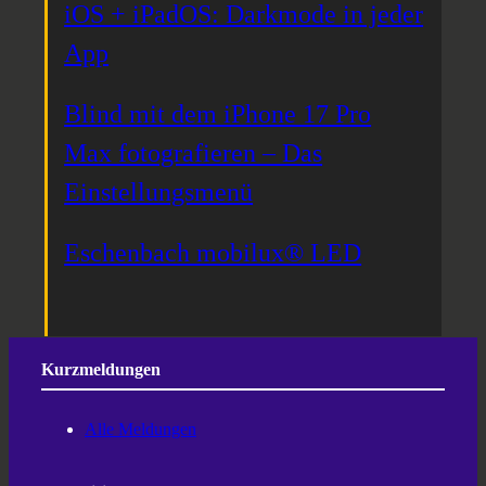
iOS + iPadOS: Darkmode in jeder
App
Blind mit dem iPhone 17 Pro
Max fotografieren – Das
Einstellungsmenü
Eschenbach mobilux® LED
Kurzmeldungen
Alle Meldungen