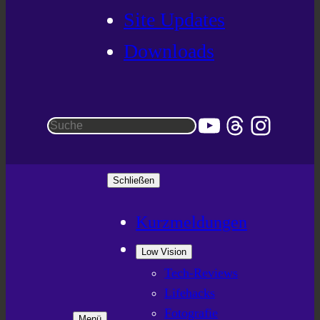
Site Updates
Downloads
YouTube
Threads
Instag
Suchen
Schließen
Kurzmeldungen
Low Vision
Tech-Reviews
Lifehacks
Fotografie
Menü