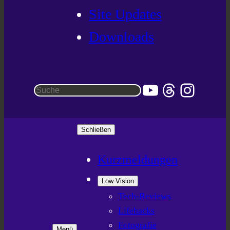
Site Updates
Downloads
YouTube
Threads
Instag
Suchen
Schließen
Kurzmeldungen
Low Vision
Tech-Reviews
Lifehacks
Fotografie
Menü