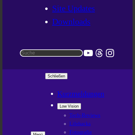
Site Updates
Downloads
YouTube
Threads
Instag
Suchen
Schließen
Kurzmeldungen
Low Vision
Tech-Reviews
Lifehacks
Fotografie
Menü