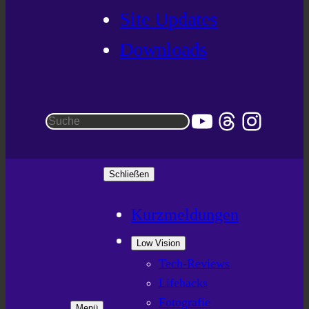
Site Updates
Downloads
YouTube
Threads
Instag
Suchen
Schließen
Kurzmeldungen
Low Vision
Tech-Reviews
Lifehacks
Fotografie
Menü